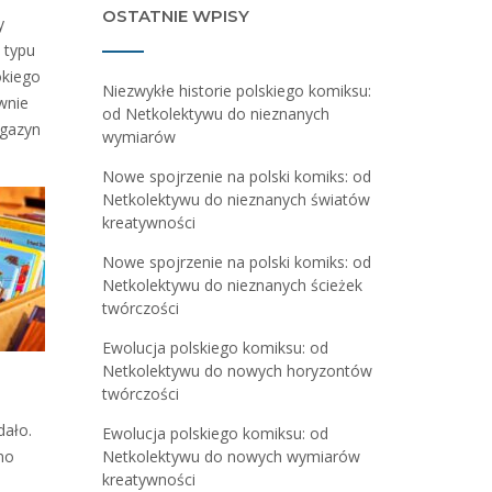
OSTATNIE WPISY
y
 typu
okiego
Niezwykłe historie polskiego komiksu:
wnie
od Netkolektywu do nieznanych
agazyn
wymiarów
Nowe spojrzenie na polski komiks: od
Netkolektywu do nieznanych światów
kreatywności
Nowe spojrzenie na polski komiks: od
Netkolektywu do nieznanych ścieżek
twórczości
Ewolucja polskiego komiksu: od
Netkolektywu do nowych horyzontów
twórczości
dało.
Ewolucja polskiego komiksu: od
Netkolektywu do nowych wymiarów
no
kreatywności