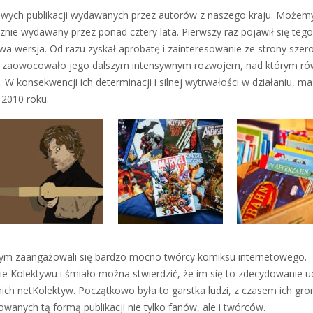
sowych publikacji wydawanych przez autorów z naszego kraju. Możem
znie wydawany przez ponad cztery lata. Pierwszy raz pojawił się tego
a wersja. Od razu zyskał aprobatę i zainteresowanie ze strony szer
lei zaowocowało jego dalszym intensywnym rozwojem, nad którym ró
. W konsekwencji ich determinacji i silnej wytrwałości w działaniu, m
2010 roku.
ym zaangażowali się bardzo mocno twórcy komiksu internetowego.
enie Kolektywu i śmiało można stwierdzić, że im się to zdecydowanie u
ich netKolektyw. Początkowo była to garstka ludzi, z czasem ich gro
owanych tą formą publikacji nie tylko fanów, ale i twórców.