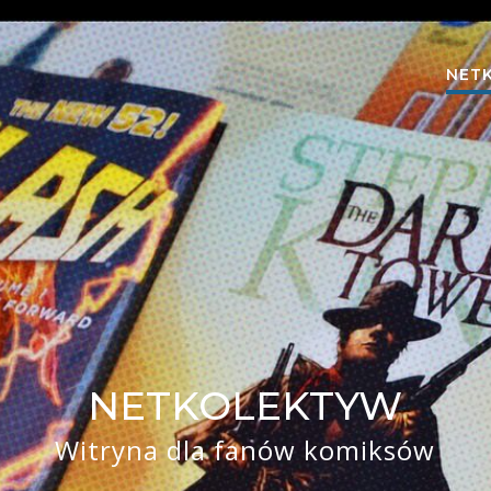
NET
NETKOLEKTYW
Witryna dla fanów komiksów