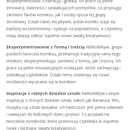
eksperymentować z narracją i grafiką. Ich prace są pełne
innowacji, świeżości i zaskakujących pomysłów, co przyciąga
zarówno fanów komiksu, jak i osoby spoza tej grupy
docelowej. Dzięki takiej inicjatywie, polski komiks staje się
bardziej wszechstronny i zyskuje na popularności, a czytelnicy
mają okazję odkryć zupełnie nowe światy kreatywności.
Eksperymentowanie z formą i treścią
Netkolektyw, grupa
polskich twórców komiksu, przełamuje tradycyjne ramy tego
medium, eksperymentując zarówno z formą, jak i treścią. Ich
prace są pełne innowacyjnych rozwiązań, które zachwycają i
zaskakują czytelników. Dzięki temu otwierają się nowe
możliwości wyrażania się w komiksie.
Inspiracje z różnych dziedzin sztuki
Netkolektyw czerpie
inspirację z różnych dziedzin sztuki, takich jak literatura, film,
muzyka czy sztuki wizualne. Ich twórczość jest pełna odwołań
i nawiązań do kultowych dzieł i postaci. To pozwala na
tworzenie komiksów, które przenoszą czytelnika w zupełnie
nowe i nieznane światy kreatywności.