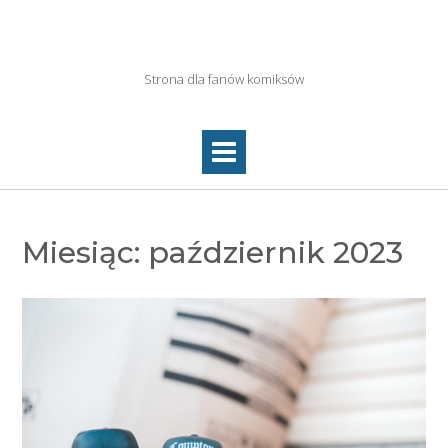
Skip
to
Netkolektyw.pl
content
Strona dla fanów komiksów
Miesiąc:
październik 2023