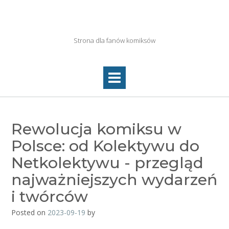
Skip
to
Netkolektyw.pl
content
Strona dla fanów komiksów
Rewolucja komiksu w
Polsce: od Kolektywu do
Netkolektywu - przegląd
najważniejszych wydarzeń
i twórców
Posted on
2023-09-19
by