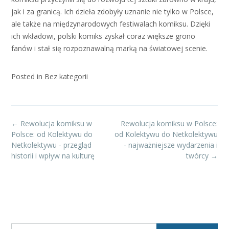
jak i za granicą. Ich dzieła zdobyły uznanie nie tylko w Polsce,
ale także na międzynarodowych festiwalach komiksu. Dzięki
ich wkładowi, polski komiks zyskał coraz większe grono
fanów i stał się rozpoznawalną marką na światowej scenie.
Posted in Bez kategorii
Post
←
Rewolucja komiksu w
Rewolucja komiksu w Polsce:
navigation
Polsce: od Kolektywu do
od Kolektywu do Netkolektywu
Netkolektywu - przegląd
- najważniejsze wydarzenia i
historii i wpływ na kulturę
twórcy
→