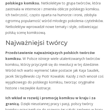
polskiego komiksu.
Netkolektyw to grupa twórców, która
zaistniała w internecie i zmieniła oblicze polskiego komiksu.
Ich twórczość, często oparta na humorze i ironii, zdobyła
ogromną popularność wśród młodego pokolenia czytelników.
Netkolektyw wprowadził nowe tematy i style, odświeżając
polską scenę komiksową.
Najważniejsi twórcy
Przedstawienie najważniejszych polskich twórców
komiksu.
W Polsce istnieje wiele utalentowanych twórców
komiksu, którzy przyczynili się do rewolucji w tej dziedzinie.
Wśród nich warto wymienić takie postacie jak Kaja Saudek,
Jacek Skrzydlewski czy Piotr Kowalski. Każdy z nich wnosił coś
wyjątkowego do polskiego komiksu, tworząc oryginalne
historie i niezwykłe ilustracje.
Ich wkład w rozwój i promocję komiksu w kraju i za
granicą.
Dzięki nieustannej pracy i pasji, polscy twórcy
komiksu przyczynili się do rozwoju tej sztuki zarówno w kraju,