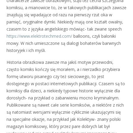
charakterze zawsze obrazkowym, stąd też cecha szczególna
komiksu, a mianowicie to, że w takowych publikacjach zawsze
znajdują się wpadające od razu na pierwszy rzut oka w
pamięć, oryginalne dymki. Niekiedy mają one kształt owalny,
czasem to z języka angielskiego mówiąc- tak zwane speech
https://www.elektrotechmed.com/
balloons, czyli baloniki
mowy. W nich umieszczone są dialogi bohaterów barwnych
historyjek i ich myśli.
Historia obrazkowa zawsze ma jakiś motyw przewodni,
często komiks kończy się morałem, a i nierzadko przybiera
formę utworu pisanego czy też sieciowego, to jest
dostępnego w postaci internetowych publikacji. Czasem są to
komiksy dla dzieci, a niekiedy typowe historie wyłącznie dla
dorosłych- na przykład o zabarwieniu mocno kryminalnym.
Publikowane są nawet całe serie komiksów, a niektóre z nich
są natomiast wersjami wyłącznie cyklicznie ukazującymi się
na specjalne okazje, na przykład jak Kolektyw- znany polski
magazyn komiksowy, który przez pare dobrych lat był