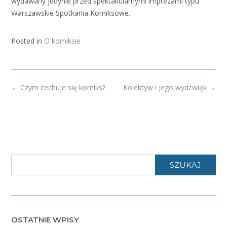
wydawany jedynie przed spektakularnymi imprezami typu
Warszawskie Spotkania Komiksowe.
Posted in
O komiksie
Post
←
Czym cechuje się komiks?
Kolektyw i jego wydźwięk
→
navigation
SZUKAJ
OSTATNIE WPISY