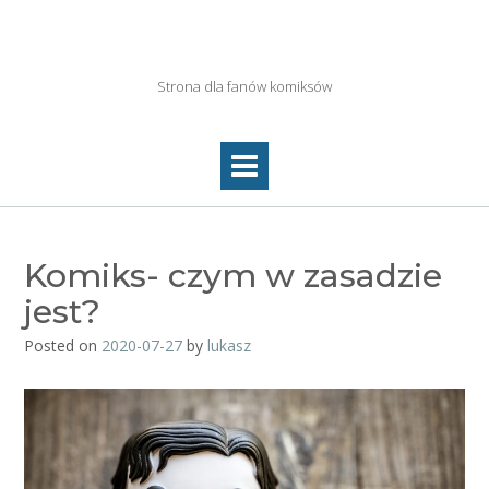
Skip
to
Netkolektyw.pl
content
Strona dla fanów komiksów
Komiks- czym w zasadzie
jest?
Posted on
2020-07-27
by
lukasz