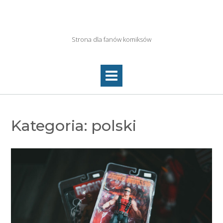
Skip
to
Netkolektyw.pl
content
Strona dla fanów komiksów
Kategoria:
polski