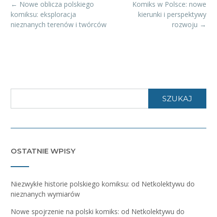
Post
←
Nowe oblicza polskiego
Komiks w Polsce: nowe
navigation
komiksu: eksploracja
kierunki i perspektywy
nieznanych terenów i twórców
rozwoju
→
SZUKAJ
OSTATNIE WPISY
Niezwykłe historie polskiego komiksu: od Netkolektywu do
nieznanych wymiarów
Nowe spojrzenie na polski komiks: od Netkolektywu do