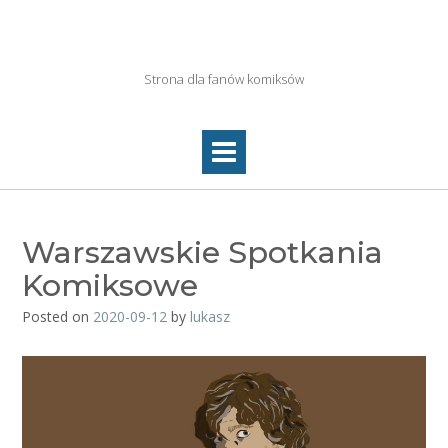
Skip
to
Netkolektyw.pl
content
Strona dla fanów komiksów
Warszawskie Spotkania
Komiksowe
Posted on
2020-09-12
by
lukasz