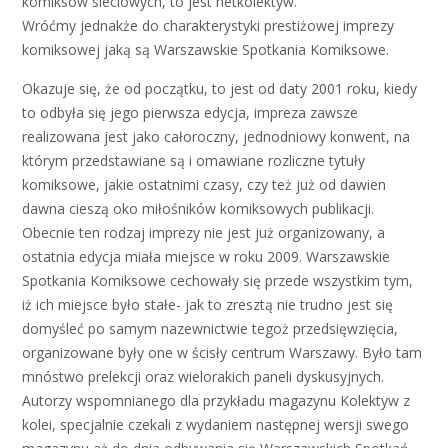
komiksów sieciowych, to jest netkolektyw.
Wróćmy jednakże do charakterystyki prestiżowej imprezy
komiksowej jaką są Warszawskie Spotkania Komiksowe.
Okazuje się, że od początku, to jest od daty 2001 roku, kiedy
to odbyła się jego pierwsza edycja, impreza zawsze
realizowana jest jako całoroczny, jednodniowy konwent, na
którym przedstawiane są i omawiane rozliczne tytuły
komiksowe, jakie ostatnimi czasy, czy też już od dawien
dawna cieszą oko miłośników komiksowych publikacji.
Obecnie ten rodzaj imprezy nie jest już organizowany, a
ostatnia edycja miała miejsce w roku 2009. Warszawskie
Spotkania Komiksowe cechowały się przede wszystkim tym,
iż ich miejsce było stałe- jak to zresztą nie trudno jest się
domyśleć po samym nazewnictwie tegoż przedsięwzięcia,
organizowane były one w ścisły centrum Warszawy. Było tam
mnóstwo prelekcji oraz wielorakich paneli dyskusyjnych.
Autorzy wspomnianego dla przykładu magazynu Kolektyw z
kolei, specjalnie czekali z wydaniem następnej wersji swego