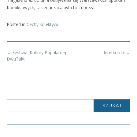
magazynu aż do dnia odbywania się Warszawskich Spotkań
Komiksowych, tak znacząca była to impreza.
Posted in
Cechy kolektywu
Post
←
Festiwal Kultury Popularnej
Interkomix
→
navigation
DwuTakt
SZUKAJ